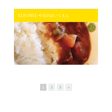
【1月19日】今日のほいくえん
1
2
3
»