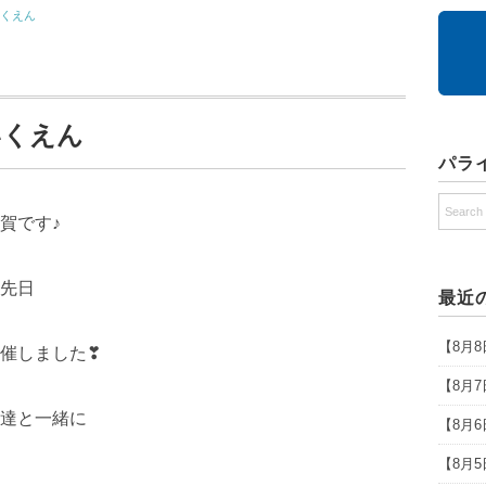
いくえん
いくえん
パラ
賀です♪
先日
最近
【8月
催しました❣
【8月
達と一緒に
【8月
【8月