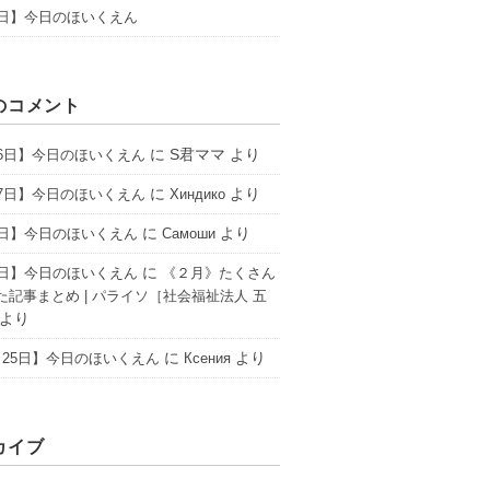
4日】今日のほいくえん
のコメント
に
S君ママ
より
16日】今日のほいくえん
に
より
17日】今日のほいくえん
Хиндико
に
より
6日】今日のほいくえん
Самоши
に
2日】今日のほいくえん
《２月》たくさん
た記事まとめ | パライソ［社会福祉法人 五
より
に
より
25日】今日のほいくえん
Ксения
カイブ