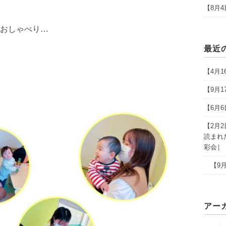
【8月
おしゃべり…
最近
【4月
【9月
【6月
【2月
読まれ
彩会］
【9月
アー