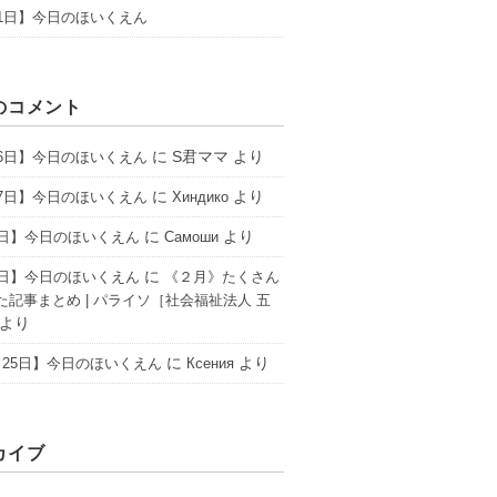
31日】今日のほいくえん
のコメント
に
S君ママ
より
16日】今日のほいくえん
に
より
17日】今日のほいくえん
Хиндико
に
より
6日】今日のほいくえん
Самоши
に
2日】今日のほいくえん
《２月》たくさん
た記事まとめ | パライソ［社会福祉法人 五
より
に
より
25日】今日のほいくえん
Ксения
カイブ