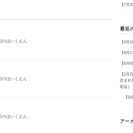
【7月
最近
日のほいくえん
【4月
【9月
【6月
【2月
日のほいくえん
読まれ
彩会］
【9月
日のほいくえん
アー