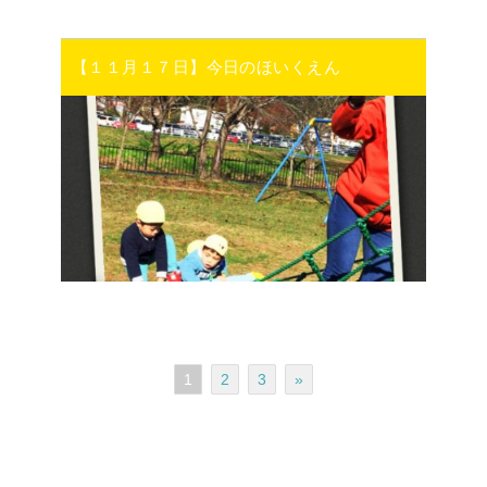
【１１月１７日】今日のほいくえん
1
2
3
»