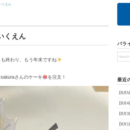
いくえん
ほいくえん
パラ
も終わり、もう年末ですね
akuraさんのケーキ
を注文！
最近
【8月
【8月
【8月
【8月