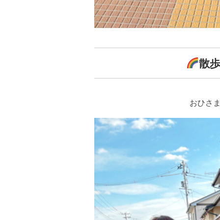
散
おひさ