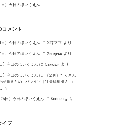
31日】今日のほいくえん
のコメント
に
S君ママ
より
16日】今日のほいくえん
に
より
17日】今日のほいくえん
Хиндико
に
より
6日】今日のほいくえん
Самоши
に
2日】今日のほいくえん
《２月》たくさん
た記事まとめ | パライソ［社会福祉法人 五
より
に
より
25日】今日のほいくえん
Ксения
カイブ