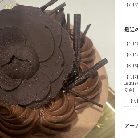
【7月
最近
【4月
【9月
【6月
【2月
読まれ
彩会］
【9月
アー