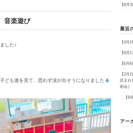
【8月
音楽遊び
最近
【4月
ました♪
【9月
【6月
【2月
子ども達を見て、思わず涙が出そうになりました
読まれ
彩会］
【9月
アー