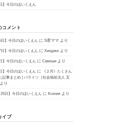
3日】今日のほいくえん
のコメント
に
S君ママ
より
16日】今日のほいくえん
に
より
17日】今日のほいくえん
Хиндико
に
より
6日】今日のほいくえん
Самоши
に
2日】今日のほいくえん
《２月》たくさん
た記事まとめ | パライソ［社会福祉法人 五
より
に
より
25日】今日のほいくえん
Ксения
カイブ