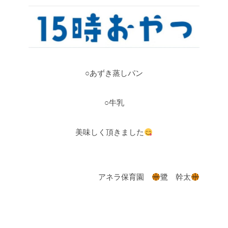
○あずき蒸しパン
○牛乳
美味しく頂きました
アネラ保育園
鷺 幹太