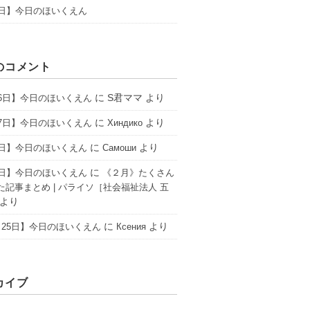
1日】今日のほいくえん
のコメント
に
S君ママ
より
16日】今日のほいくえん
に
より
17日】今日のほいくえん
Хиндико
に
より
6日】今日のほいくえん
Самоши
に
2日】今日のほいくえん
《２月》たくさん
た記事まとめ | パライソ［社会福祉法人 五
より
に
より
25日】今日のほいくえん
Ксения
カイブ