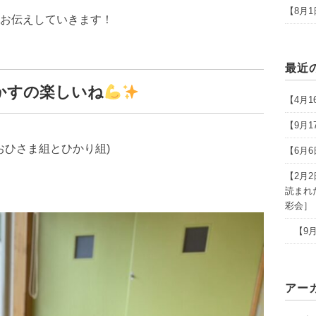
【8月
お伝えしていきます！
最近
かすの楽しいね
【4月
【9月
(おひさま組とひかり組)
【6月
【2月
読まれ
彩会］
【9月
アー