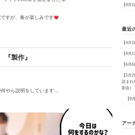
【8月
配ですが、春が楽しみです
最近
【4月
【9月
『製作』
【6月
【2月
読まれ
彩会］
が何やら説明をしています…
【9月
アー