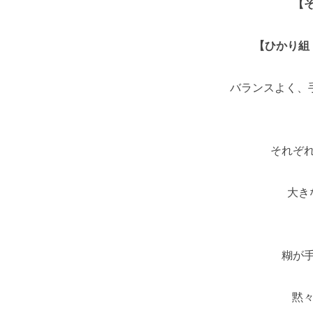
【
【ひかり組
バランスよく、
それぞ
大き
糊が
黙