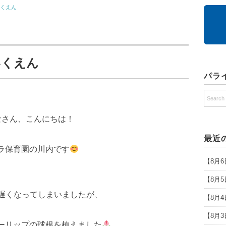
いくえん
いくえん
パラ
なさん、こんにちは！
最近
ラ保育園の川内です
【8月
【8月
遅くなってしまいましたが、
【8月
【8月
ーリップの球根を植えました