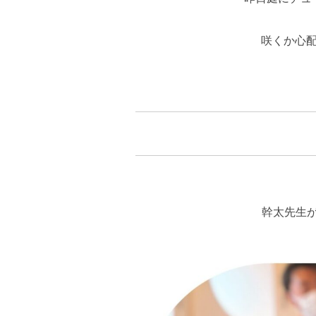
咲くか心
幹太先生