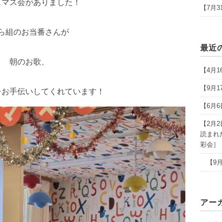
スマス会がありました！
【7月
ら組のお当番さんが
最近
朝のお歌、
【4月
【9月
をお手伝いしてくれています！
【6月
【2月
読まれ
彩会］
【9月
アー