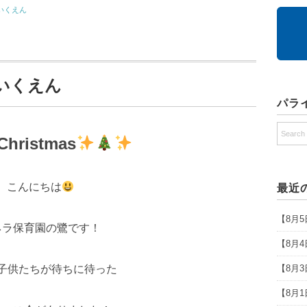
いくえん
ほいくえん
パラ
Christmas
こんにちは
最近
【8月
ネラ保育園の鷺です！
【8月
【8月
子供たちが待ちに待った
【8月