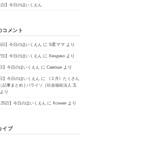
31日】今日のほいくえん
のコメント
に
S君ママ
より
16日】今日のほいくえん
に
より
17日】今日のほいくえん
Хиндико
に
より
6日】今日のほいくえん
Самоши
に
2日】今日のほいくえん
《２月》たくさん
た記事まとめ | パライソ［社会福祉法人 五
より
に
より
25日】今日のほいくえん
Ксения
カイブ