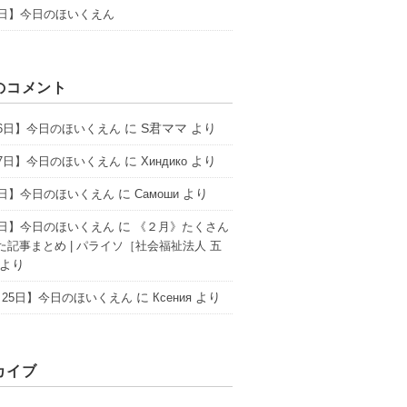
1日】今日のほいくえん
のコメント
に
S君ママ
より
16日】今日のほいくえん
に
より
17日】今日のほいくえん
Хиндико
に
より
6日】今日のほいくえん
Самоши
に
2日】今日のほいくえん
《２月》たくさん
た記事まとめ | パライソ［社会福祉法人 五
より
に
より
25日】今日のほいくえん
Ксения
カイブ