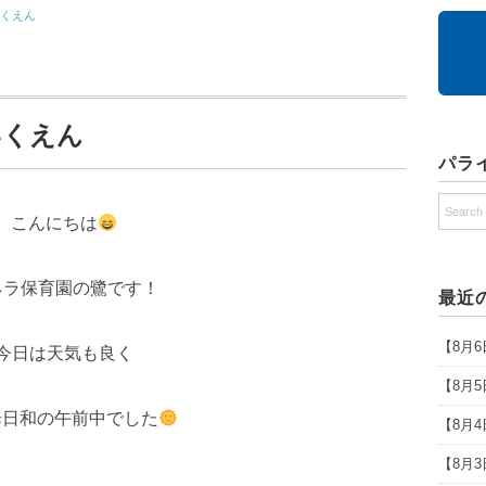
いくえん
いくえん
パラ
こんにちは
ネラ保育園の鷺です！
最近
【8月
今日は天気も良く
【8月
歩日和の午前中でした
【8月
【8月