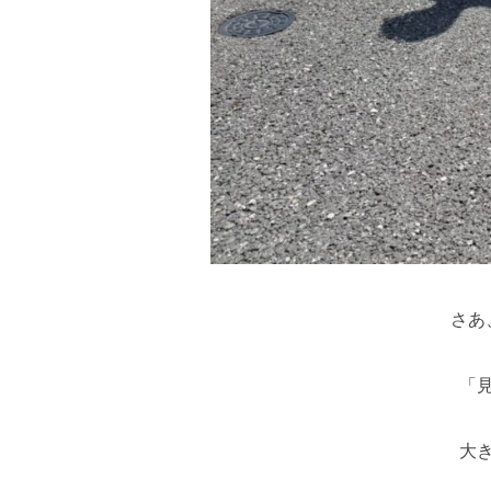
さあ
「
大