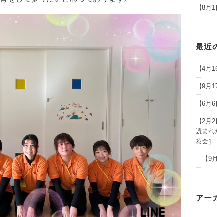
【8月
最近
【4月
【9月
【6月
【2月
読まれ
彩会］
【9月
アー