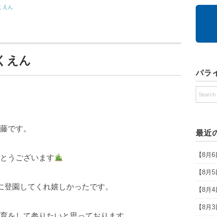
くえん
くえん
パラ
藤です。
最近
【8月
とうございます
【8月
に登園してくれ嬉しかったです。
【8月
【8月
育をして参りたいと思っております。