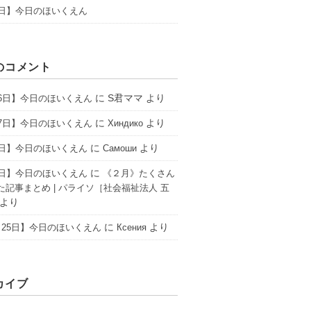
1日】今日のほいくえん
のコメント
に
S君ママ
より
16日】今日のほいくえん
に
より
17日】今日のほいくえん
Хиндико
に
より
6日】今日のほいくえん
Самоши
に
2日】今日のほいくえん
《２月》たくさん
た記事まとめ | パライソ［社会福祉法人 五
より
に
より
25日】今日のほいくえん
Ксения
カイブ