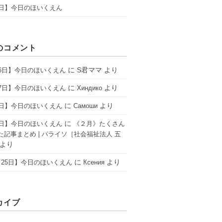
1日】今日のほいくえん
のコメント
に
S君ママ
より
16日】今日のほいくえん
に
より
17日】今日のほいくえん
Хиндико
に
より
6日】今日のほいくえん
Самоши
に
2日】今日のほいくえん
《２月》たくさん
た記事まとめ | パライソ［社会福祉法人 五
より
に
より
25日】今日のほいくえん
Ксения
カイブ