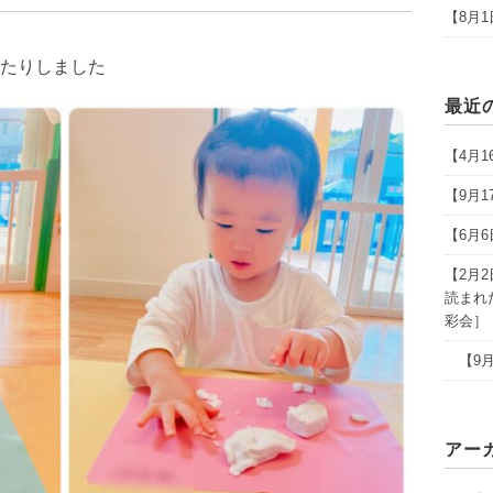
【8月
たりしました
最近
【4月
【9月
【6月
【2月
読まれ
彩会］
【9月
アー