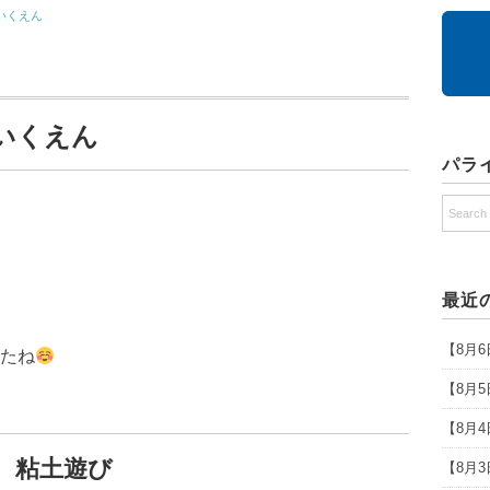
いくえん
ほいくえん
パラ
最近
【8月
たね
【8月
【8月
粘土遊び
【8月