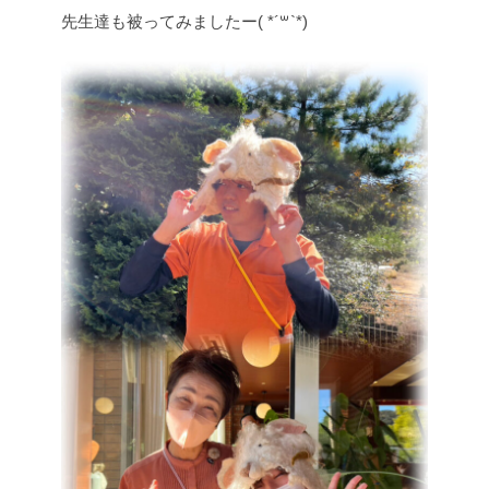
先生達も被ってみましたー( *´꒳`*)