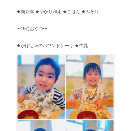
★肉豆腐 ★ゆかり和え ★ごはん ★みそ汁
〜15時おやつ〜
★かぼちゃのパウンドケーキ ★牛乳