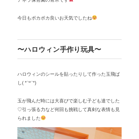
今日もポカポカ良いお天気でしたね
〜ハロウィン手作り玩具〜
ハロウィンのシールを貼ったりして作った玉飛ば
し( *´꒳`*)
玉が飛んだ時には大喜びで楽しむ子ども達でした
♡引っ張る力など何回も挑戦して真剣な表情も見
られました