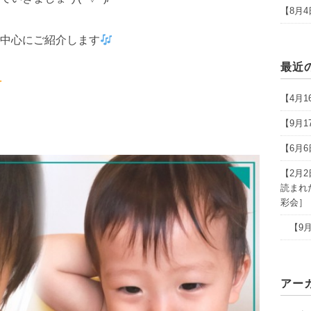
【8月
中心にご紹介します
最近
【4月
【9月
【6月
【2月
読まれ
彩会］
【9月
アー