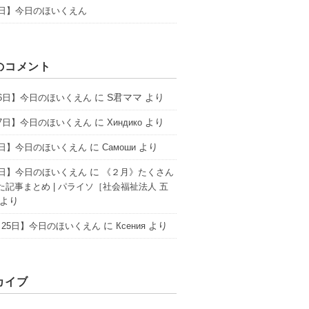
4日】今日のほいくえん
のコメント
に
S君ママ
より
16日】今日のほいくえん
に
より
17日】今日のほいくえん
Хиндико
に
より
6日】今日のほいくえん
Самоши
に
2日】今日のほいくえん
《２月》たくさん
た記事まとめ | パライソ［社会福祉法人 五
より
に
より
25日】今日のほいくえん
Ксения
カイブ